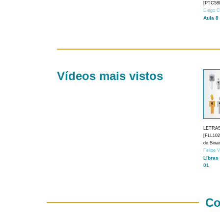
[PTC588
Diego C
Aula 8
Vídeos mais vistos
LETRA
[FLL1024
de Sina
Felipe 
Libras
01
Co