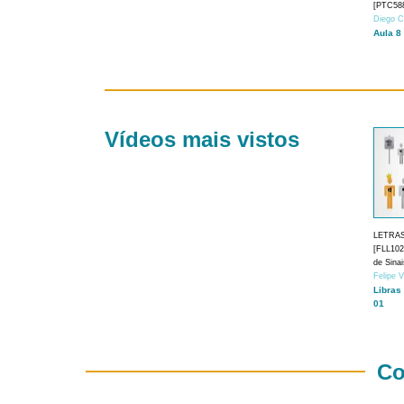
[PTC588
Diego C
Aula 8
Vídeos mais vistos
LETRA
[FLL1024
de Sina
Felipe 
Libras
01
Co