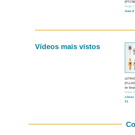
[PTC588
Diego C
Aula 8
Vídeos mais vistos
LETRA
[FLL1024
de Sina
Felipe 
Libras
01
Co