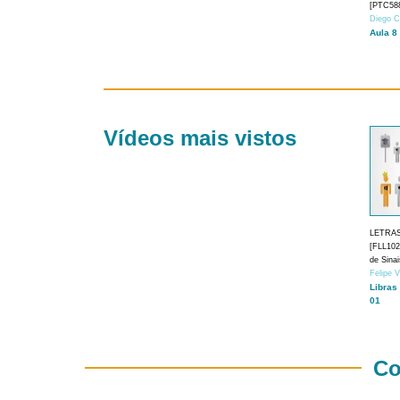
[PTC588
Diego C
Aula 8
Vídeos mais vistos
LETRA
[FLL1024
de Sina
Felipe 
Libras
01
Co