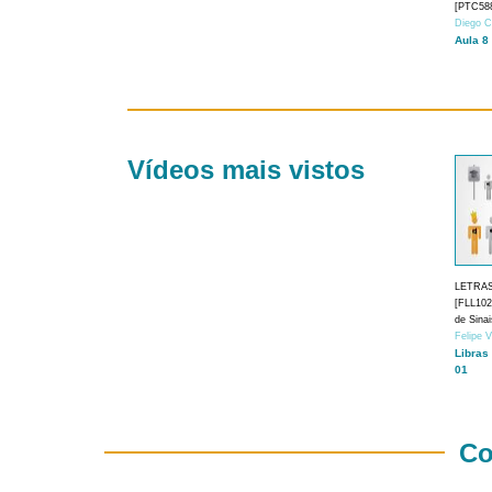
[PTC588
Diego C
Aula 8
Vídeos mais vistos
LETRA
[FLL1024
de Sina
Felipe 
Libras
01
Co