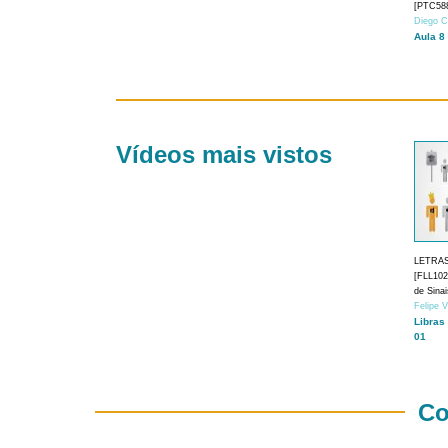
[PTC588
Diego C
Aula 8
Vídeos mais vistos
LETRA
[FLL1024
de Sina
Felipe 
Libras
01
Co