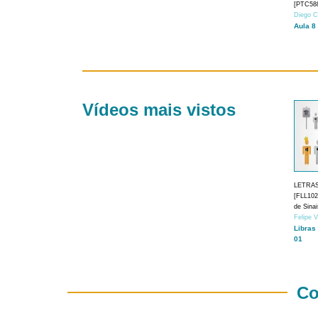
[PTC588
Diego C
Aula 8
Vídeos mais vistos
LETRA
[FLL1024
de Sina
Felipe 
Libras
01
Co