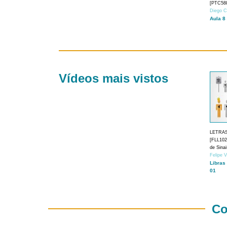
[PTC588
Diego C
Aula 8
Vídeos mais vistos
LETRA
[FLL1024
de Sina
Felipe 
Libras
01
Co