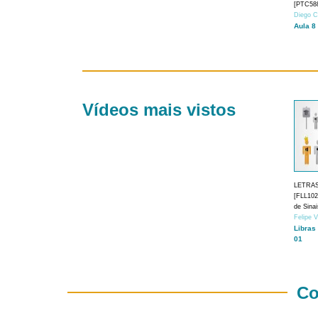
[PTC588
Diego C
Aula 8
Vídeos mais vistos
LETRA
[FLL1024
de Sina
Felipe 
Libras
01
Co