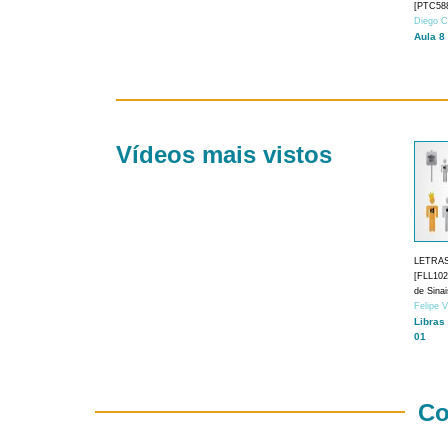
[PTC588
Diego C
Aula 8
Vídeos mais vistos
LETRA
[FLL1024
de Sina
Felipe 
Libras
01
Co