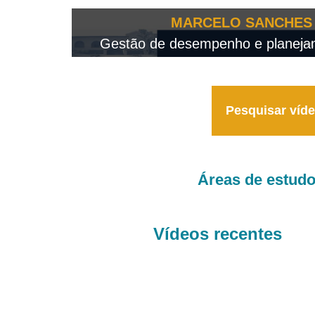
OTEO...
MARCELO SANCHES 
 - 2026
Gestão de desempenho e planejame
Pesquisar víd
Áreas de estud
Vídeos recentes