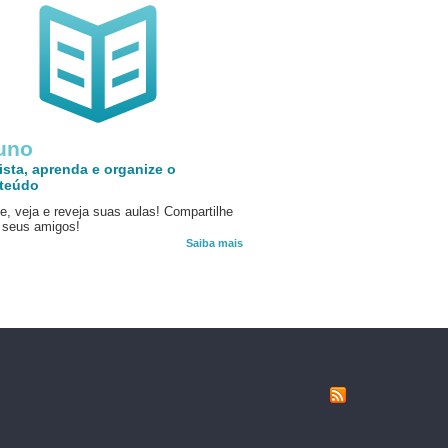
uno
ista, aprenda e organize o
teúdo
e, veja e reveja suas aulas! Compartilhe
seus amigos!
Saiba mais