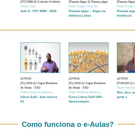
[PTC5880-6] Controle H-Infinito
[Planeta Algas-1] Planeta algas
[Planeta Algas
Diego Colón
Fanly Fungyi Chow Ho
Fanly Fungyi
Aula 8 - PTC 5880 - 2026
Planeta algas – Algas na
Planeta alg
América Latina
históricos
LETRAS
LETRAS
LETRAS
[FLL1024-2] Língua Brasileira
[FLL1024-2] Língua Brasileira
[FLM1150-1] Lí
de Sinais - EAD
de Sinais - EAD
Paola Giustin
Felipe Venâncio Barbosa...
Felipe Venâncio Barbosa...
Dire, fare, p
Libras EaD - Aula teórica
Curso Libras EaD USP -
parte 1
01
Apresentação
Como funciona o e-Aulas?