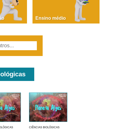
PAOLA GIUSTINA BACCIN
ire, fare, partire! Aula 1 – parte 1
ão
Ensino médio
iológicas
IOLÓGICAS
CIÊNCIAS BIOLÓGICAS