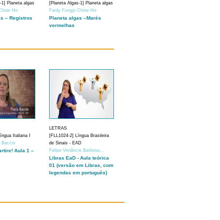
-1] Planeta algas
[Planeta Algas-1] Planeta algas
 Chow Ho
Fanly Fungyi Chow Ho
as – Registros
Planeta algas –Marés
vermelhas
LETRAS
ngua Italiana I
[FLL1024-2] Língua Brasileira
a Baccin
de Sinais - EAD
artire! Aula 1 –
Felipe Venâncio Barbosa...
Libras EaD - Aula teórica
01 (versão em Libras, com
legendas em português)