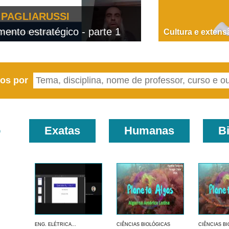
PAGLIARUSSI
nto estratégico - parte 1
D
Cultura e extens
eos por
o
Exatas
Humanas
B
ENG. ELÉTRICA...
CIÊNCIAS BIOLÓGICAS
CIÊNCIAS B