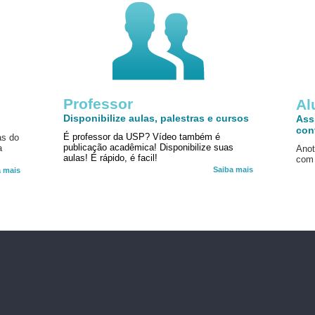
Professor
!
Al
Disponibilize aulas, palestras e cursos
Ass
con
É professor da USP? Vídeo também é
as do
publicação acadêmica! Disponibilize suas
a
Anot
aulas! É rápido, é facil!
com 
Saiba mais
a mais