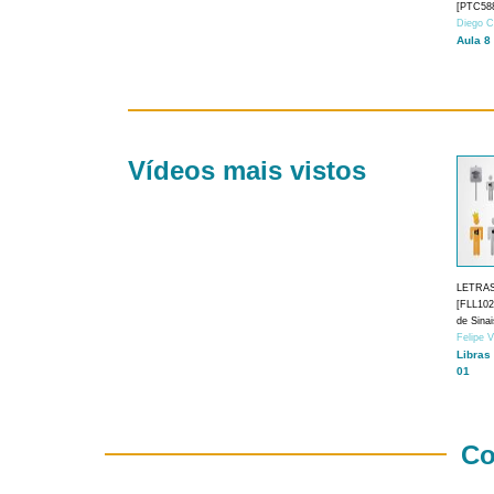
[PTC588
Diego C
Aula 8
Vídeos mais vistos
LETRA
[FLL1024
de Sina
Felipe 
Libras
01
Co