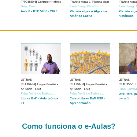
[PTC5880-6] Controle H-Infinito
[Planeta Algas-1] Planeta algas
[Planeta Algas
Diego Colón
Fanly Fungyi Chow Ho
Fanly Fungyi
Aula 8 - PTC 5880 - 2026
Planeta algas – Algas na
Planeta alg
América Latina
históricos
LETRAS
LETRAS
LETRAS
[FLL1024-2] Língua Brasileira
[FLL1024-2] Língua Brasileira
[FLM1150-1] Lí
de Sinais - EAD
de Sinais - EAD
Paola Giustin
Felipe Venâncio Barbosa...
Felipe Venâncio Barbosa...
Dire, fare, p
Libras EaD - Aula teórica
Curso Libras EaD USP -
parte 1
01
Apresentação
Como funciona o e-Aulas?