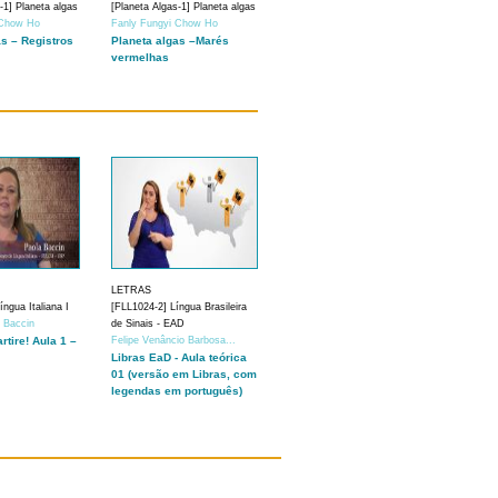
-1] Planeta algas
[Planeta Algas-1] Planeta algas
 Chow Ho
Fanly Fungyi Chow Ho
as – Registros
Planeta algas –Marés
vermelhas
LETRAS
ngua Italiana I
[FLL1024-2] Língua Brasileira
a Baccin
de Sinais - EAD
artire! Aula 1 –
Felipe Venâncio Barbosa...
Libras EaD - Aula teórica
01 (versão em Libras, com
legendas em português)