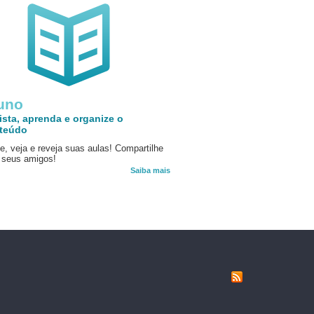
uno
ista, aprenda e organize o
teúdo
e, veja e reveja suas aulas! Compartilhe
seus amigos!
Saiba mais