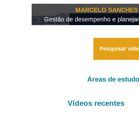
OTEO...
MARCELO SANCHES 
 - 2026
Gestão de desempenho e planejame
Pesquisar víd
Áreas de estud
Vídeos recentes