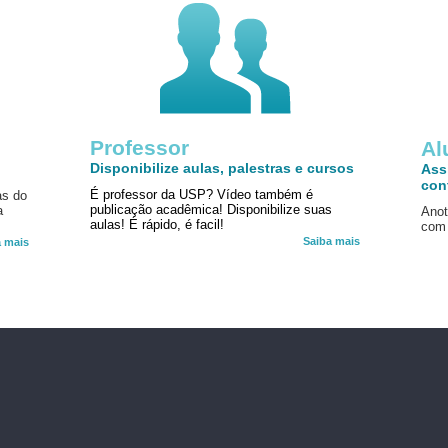
Professor
!
Al
Disponibilize aulas, palestras e cursos
Ass
con
É professor da USP? Vídeo também é
as do
publicação acadêmica! Disponibilize suas
a
Anot
aulas! É rápido, é facil!
com 
Saiba mais
a mais