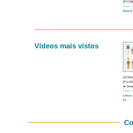
[PTC588
Diego C
Aula 8
Vídeos mais vistos
LETRA
[FLL1024
de Sina
Felipe 
Libras
01
Co