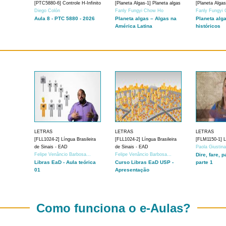
[PTC5880-6] Controle H-Infinito
[Planeta Algas-1] Planeta algas
[Planeta Algas
Diego Colón
Fanly Fungyi Chow Ho
Fanly Fungyi
Aula 8 - PTC 5880 - 2026
Planeta algas – Algas na
Planeta alg
América Latina
históricos
LETRAS
LETRAS
LETRAS
[FLL1024-2] Língua Brasileira
[FLL1024-2] Língua Brasileira
[FLM1150-1] Lí
de Sinais - EAD
de Sinais - EAD
Paola Giustin
Felipe Venâncio Barbosa...
Felipe Venâncio Barbosa...
Dire, fare, p
Libras EaD - Aula teórica
Curso Libras EaD USP -
parte 1
01
Apresentação
Como funciona o e-Aulas?