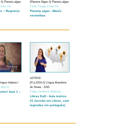
-1] Planeta algas
[Planeta Algas-1] Planeta algas
 Chow Ho
Fanly Fungyi Chow Ho
as – Registros
Planeta algas –Marés
vermelhas
LETRAS
ngua Italiana I
[FLL1024-2] Língua Brasileira
a Baccin
de Sinais - EAD
artire! Aula 1 –
Felipe Venâncio Barbosa...
Libras EaD - Aula teórica
01 (versão em Libras, com
legendas em português)