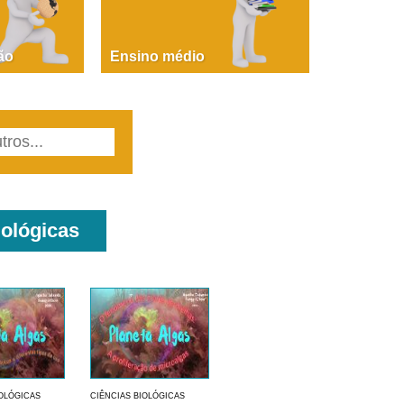
PAOLA GIUSTINA BACCIN
ire, fare, partire! Aula 1 – parte 1
ão
Ensino médio
iológicas
IOLÓGICAS
CIÊNCIAS BIOLÓGICAS