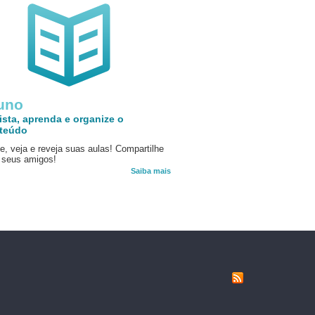
uno
ista, aprenda e organize o
teúdo
e, veja e reveja suas aulas! Compartilhe
seus amigos!
Saiba mais