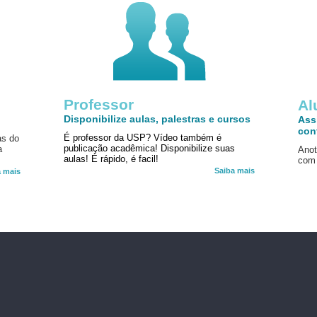
Professor
!
Al
Disponibilize aulas, palestras e cursos
Ass
con
É professor da USP? Vídeo também é
as do
publicação acadêmica! Disponibilize suas
a
Anot
aulas! É rápido, é facil!
com 
Saiba mais
a mais