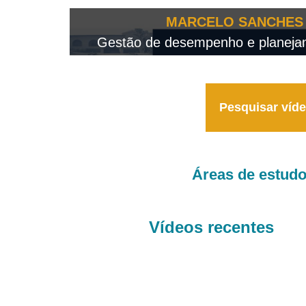
OTEO...
MARCELO SANCHES 
 - 2026
Gestão de desempenho e planejame
Pesquisar víd
Áreas de estud
Vídeos recentes