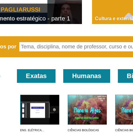
PAGLIARUSSI
nto estratégico - parte 1
D
Cultura e extens
eos por
o
Exatas
Humanas
B
ENG. ELÉTRICA...
CIÊNCIAS BIOLÓGICAS
CIÊNCIAS B