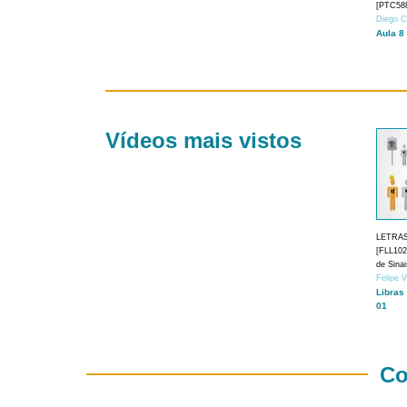
[PTC588
Diego C
Aula 8
Vídeos mais vistos
LETRA
[FLL1024
de Sina
Felipe 
Libras
01
Co