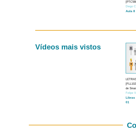
[PTC588
Diego C
Aula 8
Vídeos mais vistos
LETRA
[FLL1024
de Sina
Felipe 
Libras
01
Co