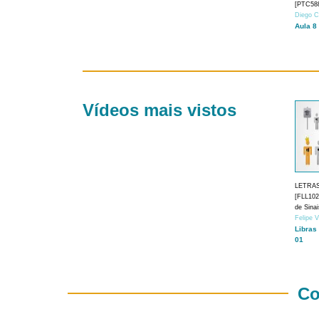
[PTC588
Diego C
Aula 8
Vídeos mais vistos
LETRA
[FLL1024
de Sina
Felipe 
Libras
01
Co