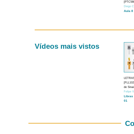
[PTC588
Diego C
Aula 8
Vídeos mais vistos
LETRA
[FLL1024
de Sina
Felipe 
Libras
01
Co