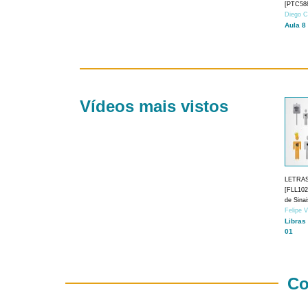
[PTC588
Diego C
Aula 8
Vídeos mais vistos
LETRA
[FLL1024
de Sina
Felipe 
Libras
01
Co