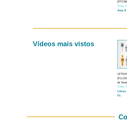
[PTC588
Diego C
Aula 8
Vídeos mais vistos
LETRA
[FLL1024
de Sina
Felipe 
Libras
01
Co