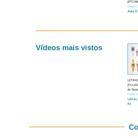
[PTC588
Diego C
Aula 8
Vídeos mais vistos
LETRA
[FLL1024
de Sina
Felipe 
Libras
01
Co