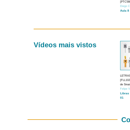
[PTC588
Diego C
Aula 8
Vídeos mais vistos
LETRA
[FLL1024
de Sina
Felipe 
Libras
01
Co