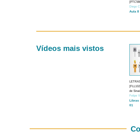
[PTC588
Diego C
Aula 8
Vídeos mais vistos
LETRA
[FLL1024
de Sina
Felipe 
Libras
01
Co