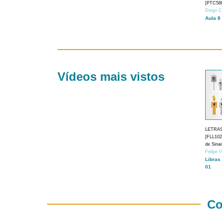
[PTC588
Diego C
Aula 8
Vídeos mais vistos
LETRA
[FLL1024
de Sina
Felipe 
Libras
01
Co