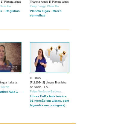
-1] Planeta algas
[Planeta Algas-1] Planeta algas
 Chow Ho
Fanly Fungyi Chow Ho
as – Registros
Planeta algas –Marés
vermelhas
LETRAS
ngua Italiana I
[FLL1024-2] Língua Brasileira
a Baccin
de Sinais - EAD
artire! Aula 1 –
Felipe Venâncio Barbosa...
Libras EaD - Aula teórica
01 (versão em Libras, com
legendas em português)