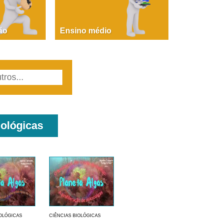
PAOLA GIUSTINA BACCIN
ire, fare, partire! Aula 1 – parte 1
ão
Ensino médio
iológicas
IOLÓGICAS
CIÊNCIAS BIOLÓGICAS