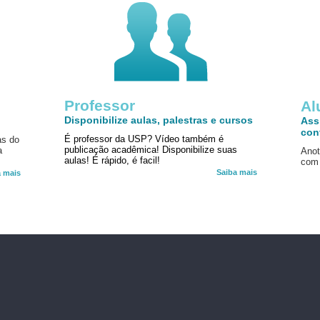
Professor
!
Al
Disponibilize aulas, palestras e cursos
Ass
con
É professor da USP? Vídeo também é
as do
publicação acadêmica! Disponibilize suas
a
Anot
aulas! É rápido, é facil!
com 
Saiba mais
a mais