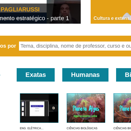
PAGLIARUSSI
nto estratégico - parte 1
D
Cultura e extens
eos por
o
Exatas
Humanas
B
ENG. ELÉTRICA...
CIÊNCIAS BIOLÓGICAS
CIÊNCIAS B