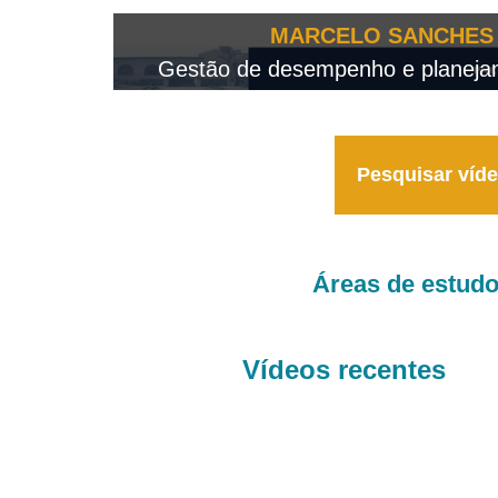
OTEO...
MARCELO SANCHES 
 - 2026
Gestão de desempenho e planejame
Pesquisar víd
Áreas de estud
Vídeos recentes