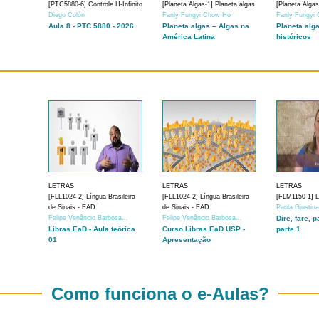
[PTC5880-6] Controle H-Infinito
[Planeta Algas-1] Planeta algas
[Planeta Algas
Diego Colón
Fanly Fungyi Chow Ho
Fanly Fungyi
Aula 8 - PTC 5880 - 2026
Planeta algas – Algas na
Planeta alg
América Latina
históricos
LETRAS
LETRAS
LETRAS
[FLL1024-2] Língua Brasileira
[FLL1024-2] Língua Brasileira
[FLM1150-1] Lí
de Sinais - EAD
de Sinais - EAD
Paola Giustin
Felipe Venâncio Barbosa...
Felipe Venâncio Barbosa...
Dire, fare, p
Libras EaD - Aula teórica
Curso Libras EaD USP -
parte 1
01
Apresentação
Como funciona o e-Aulas?