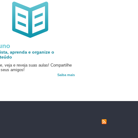
uno
ista, aprenda e organize o
teúdo
e, veja e reveja suas aulas! Compartilhe
seus amigos!
Saiba mais