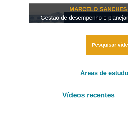
OTEO...
MARCELO SANCHES 
 - 2026
Gestão de desempenho e planejame
Pesquisar víd
Áreas de estud
Vídeos recentes