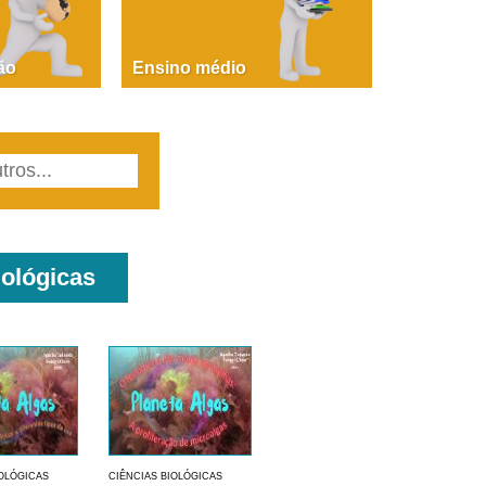
PAOLA GIUSTINA BACCIN
ire, fare, partire! Aula 1 – parte 1
ão
Ensino médio
iológicas
IOLÓGICAS
CIÊNCIAS BIOLÓGICAS