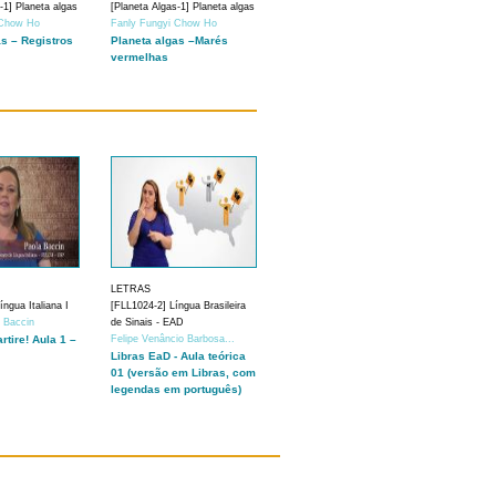
-1] Planeta algas
[Planeta Algas-1] Planeta algas
 Chow Ho
Fanly Fungyi Chow Ho
as – Registros
Planeta algas –Marés
vermelhas
LETRAS
ngua Italiana I
[FLL1024-2] Língua Brasileira
a Baccin
de Sinais - EAD
artire! Aula 1 –
Felipe Venâncio Barbosa...
Libras EaD - Aula teórica
01 (versão em Libras, com
legendas em português)