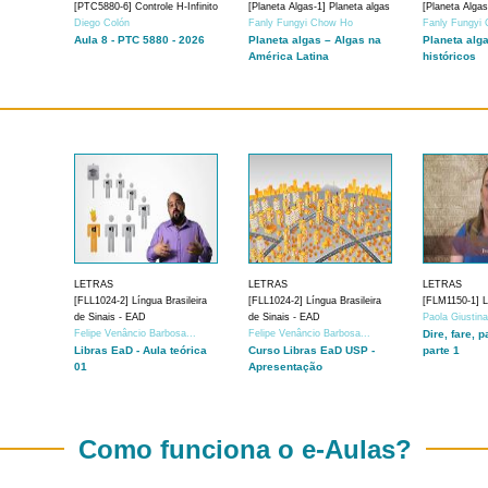
[PTC5880-6] Controle H-Infinito
[Planeta Algas-1] Planeta algas
[Planeta Algas
Diego Colón
Fanly Fungyi Chow Ho
Fanly Fungyi
Aula 8 - PTC 5880 - 2026
Planeta algas – Algas na
Planeta alg
América Latina
históricos
LETRAS
LETRAS
LETRAS
[FLL1024-2] Língua Brasileira
[FLL1024-2] Língua Brasileira
[FLM1150-1] Lí
de Sinais - EAD
de Sinais - EAD
Paola Giustin
Felipe Venâncio Barbosa...
Felipe Venâncio Barbosa...
Dire, fare, p
Libras EaD - Aula teórica
Curso Libras EaD USP -
parte 1
01
Apresentação
Como funciona o e-Aulas?