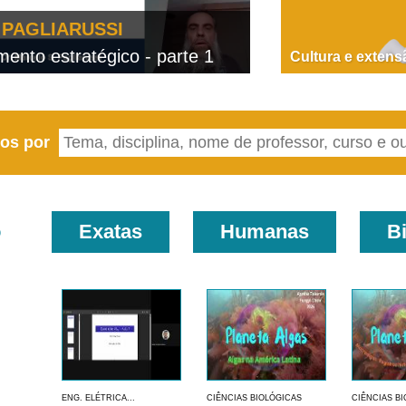
PAGLIARUSSI
nto estratégico - parte 1
D
Cultura e extens
eos por
o
Exatas
Humanas
B
ENG. ELÉTRICA...
CIÊNCIAS BIOLÓGICAS
CIÊNCIAS B