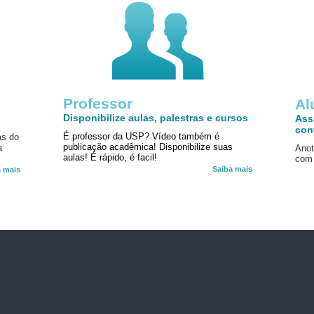
Professor
!
Al
Disponibilize aulas, palestras e cursos
Ass
con
É professor da USP? Vídeo também é
as do
publicação acadêmica! Disponibilize suas
a
Anot
aulas! É rápido, é facil!
com 
Saiba mais
a mais