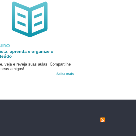
uno
ista, aprenda e organize o
teúdo
e, veja e reveja suas aulas! Compartilhe
seus amigos!
Saiba mais