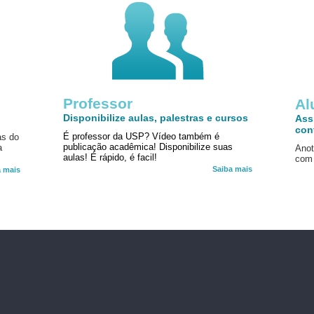
Professor
!
Al
Disponibilize aulas, palestras e cursos
Ass
con
É professor da USP? Vídeo também é
as do
publicação acadêmica! Disponibilize suas
a
Anot
aulas! É rápido, é facil!
com 
Saiba mais
a mais