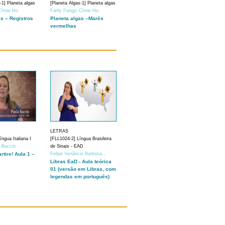
-1] Planeta algas
[Planeta Algas-1] Planeta algas
 Chow Ho
Fanly Fungyi Chow Ho
as – Registros
Planeta algas –Marés
vermelhas
LETRAS
ngua Italiana I
[FLL1024-2] Língua Brasileira
a Baccin
de Sinais - EAD
artire! Aula 1 –
Felipe Venâncio Barbosa...
Libras EaD - Aula teórica
01 (versão em Libras, com
legendas em português)