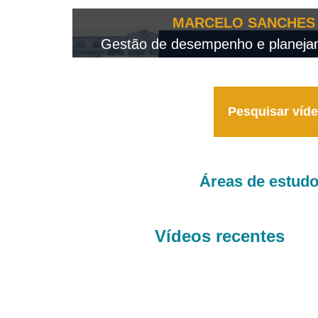
OTEO...
MARCELO SANCHES 
 - 2026
Gestão de desempenho e planejame
Pesquisar víd
Áreas de estud
Vídeos recentes