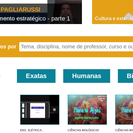
PAGLIARUSSI
nto estratégico - parte 1
D
Cultura e extens
eos por
o
Exatas
Humanas
B
ENG. ELÉTRICA...
CIÊNCIAS BIOLÓGICAS
CIÊNCIAS B