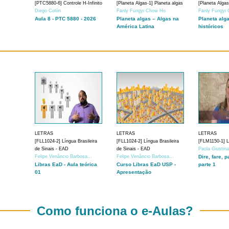
[PTC5880-6] Controle H-Infinito
[Planeta Algas-1] Planeta algas
[Planeta Algas
Diego Colón
Fanly Fungyi Chow Ho
Fanly Fungyi
Aula 8 - PTC 5880 - 2026
Planeta algas – Algas na
Planeta alg
América Latina
históricos
LETRAS
LETRAS
LETRAS
[FLL1024-2] Língua Brasileira
[FLL1024-2] Língua Brasileira
[FLM1150-1] Lí
de Sinais - EAD
de Sinais - EAD
Paola Giustin
Felipe Venâncio Barbosa...
Felipe Venâncio Barbosa...
Dire, fare, p
Libras EaD - Aula teórica
Curso Libras EaD USP -
parte 1
01
Apresentação
Como funciona o e-Aulas?