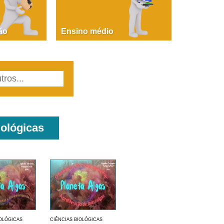
PAOLA GIUSTINA BACCIN
ire, fare, partire! Aula 1 – parte 1
ão
Ensino médio
iológicas
IOLÓGICAS
CIÊNCIAS BIOLÓGICAS