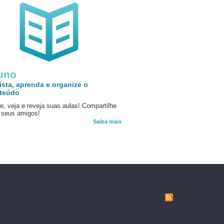
uno
ista, aprenda e organize o
teúdo
e, veja e reveja suas aulas! Compartilhe
seus amigos!
Saiba mais