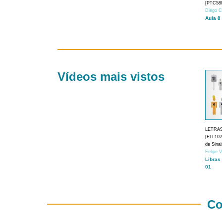
[PTC588
Diego C
Aula 8
Vídeos mais vistos
LETRA
[FLL1024
de Sina
Felipe 
Libras
01
Co