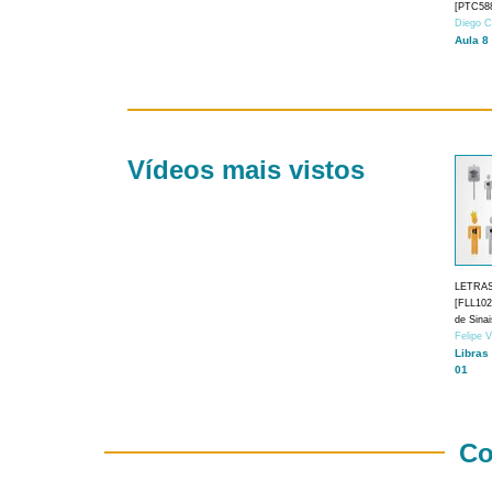
[PTC588
Diego C
Aula 8
Vídeos mais vistos
LETRA
[FLL1024
de Sina
Felipe 
Libras
01
Co