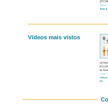
[PTC588
Diego C
Aula 8
Vídeos mais vistos
LETRA
[FLL1024
de Sina
Felipe 
Libras
01
Co