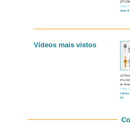
[PTC588
Diego C
Aula 8
Vídeos mais vistos
LETRA
[FLL1024
de Sina
Felipe 
Libras
01
Co