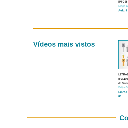
[PTC588
Diego C
Aula 8
Vídeos mais vistos
LETRA
[FLL1024
de Sina
Felipe 
Libras
01
Co