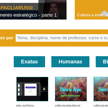
PAGLIARUSSI
nto estratégico - parte 1
D
Cultura e extens
eos por
o
Exatas
Humanas
B
ENG. ELÉTRICA...
CIÊNCIAS BIOLÓGICAS
CIÊNCIAS B