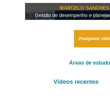
OTEO...
MARCELO SANCHES 
 - 2026
Gestão de desempenho e planejame
Pesquisar víd
Áreas de estud
Vídeos recentes