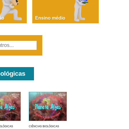
PAOLA GIUSTINA BACCIN
ire, fare, partire! Aula 1 – parte 1
ão
Ensino médio
iológicas
IOLÓGICAS
CIÊNCIAS BIOLÓGICAS