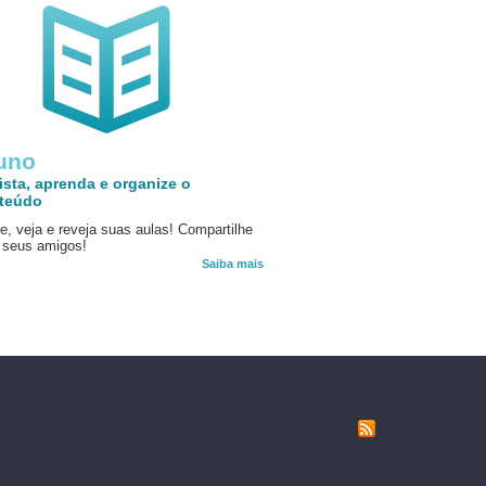
uno
ista, aprenda e organize o
teúdo
e, veja e reveja suas aulas! Compartilhe
seus amigos!
Saiba mais