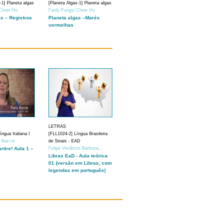
-1] Planeta algas
[Planeta Algas-1] Planeta algas
 Chow Ho
Fanly Fungyi Chow Ho
as – Registros
Planeta algas –Marés
vermelhas
LETRAS
ngua Italiana I
[FLL1024-2] Língua Brasileira
a Baccin
de Sinais - EAD
artire! Aula 1 –
Felipe Venâncio Barbosa...
Libras EaD - Aula teórica
01 (versão em Libras, com
legendas em português)