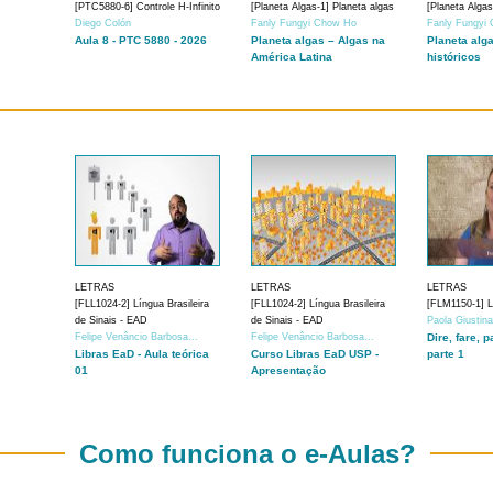
[PTC5880-6] Controle H-Infinito
[Planeta Algas-1] Planeta algas
[Planeta Algas
Diego Colón
Fanly Fungyi Chow Ho
Fanly Fungyi
Aula 8 - PTC 5880 - 2026
Planeta algas – Algas na
Planeta alg
América Latina
históricos
LETRAS
LETRAS
LETRAS
[FLL1024-2] Língua Brasileira
[FLL1024-2] Língua Brasileira
[FLM1150-1] Lí
de Sinais - EAD
de Sinais - EAD
Paola Giustin
Felipe Venâncio Barbosa...
Felipe Venâncio Barbosa...
Dire, fare, p
Libras EaD - Aula teórica
Curso Libras EaD USP -
parte 1
01
Apresentação
Como funciona o e-Aulas?