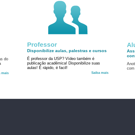
Professor
!
Al
Disponibilize aulas, palestras e cursos
Ass
con
É professor da USP? Vídeo também é
as do
publicação acadêmica! Disponibilize suas
a
Anot
aulas! É rápido, é facil!
com 
Saiba mais
a mais