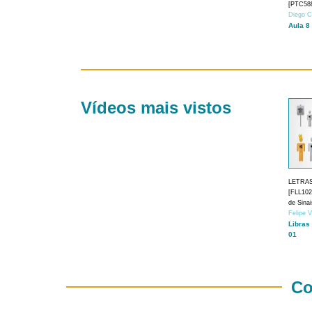
[PTC588
Diego C
Aula 8
Vídeos mais vistos
LETRA
[FLL1024
de Sina
Felipe 
Libras
01
Co