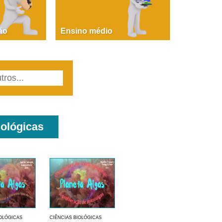
PAOLA GIUSTINA BACCIN
ire, fare, partire! Aula 1 – parte 1
ão
Ensino médio
iológicas
IOLÓGICAS
CIÊNCIAS BIOLÓGICAS