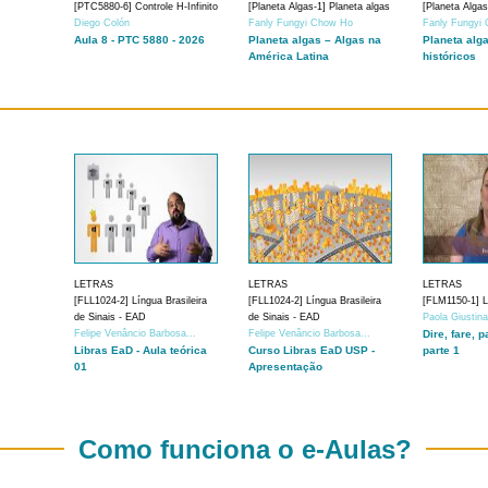
[PTC5880-6] Controle H-Infinito
[Planeta Algas-1] Planeta algas
[Planeta Algas
Diego Colón
Fanly Fungyi Chow Ho
Fanly Fungyi
Aula 8 - PTC 5880 - 2026
Planeta algas – Algas na
Planeta alg
América Latina
históricos
LETRAS
LETRAS
LETRAS
[FLL1024-2] Língua Brasileira
[FLL1024-2] Língua Brasileira
[FLM1150-1] Lí
de Sinais - EAD
de Sinais - EAD
Paola Giustin
Felipe Venâncio Barbosa...
Felipe Venâncio Barbosa...
Dire, fare, p
Libras EaD - Aula teórica
Curso Libras EaD USP -
parte 1
01
Apresentação
Como funciona o e-Aulas?