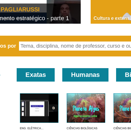
PAGLIARUSSI
nto estratégico - parte 1
D
Cultura e extens
eos por
o
Exatas
Humanas
B
ENG. ELÉTRICA...
CIÊNCIAS BIOLÓGICAS
CIÊNCIAS B