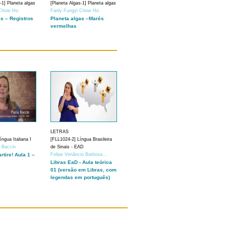
-1] Planeta algas
[Planeta Algas-1] Planeta algas
 Chow Ho
Fanly Fungyi Chow Ho
as – Registros
Planeta algas –Marés
vermelhas
LETRAS
ngua Italiana I
[FLL1024-2] Língua Brasileira
a Baccin
de Sinais - EAD
artire! Aula 1 –
Felipe Venâncio Barbosa...
Libras EaD - Aula teórica
01 (versão em Libras, com
legendas em português)