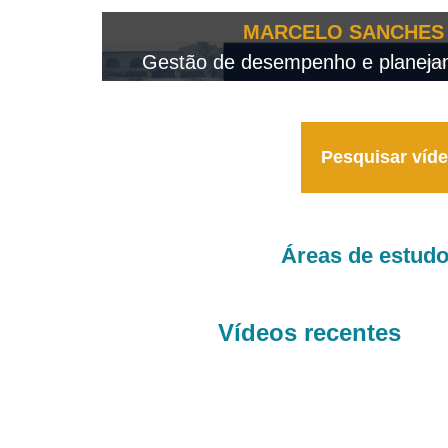
OTEO...
MARCELO SANCHES 
 - 2026
Gestão de desempenho e planejame
Pesquisar víd
Áreas de estud
Vídeos recentes