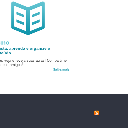
uno
ista, aprenda e organize o
teúdo
e, veja e reveja suas aulas! Compartilhe
seus amigos!
Saiba mais