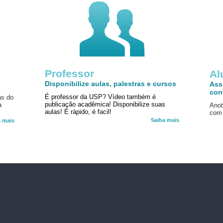
Professor
!
Al
Disponibilize aulas, palestras e cursos
Ass
con
É professor da USP? Vídeo também é
as do
publicação acadêmica! Disponibilize suas
a
Anot
aulas! É rápido, é facil!
com 
Saiba mais
a mais