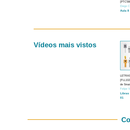
[PTC588
Diego C
Aula 8
Vídeos mais vistos
LETRA
[FLL1024
de Sina
Felipe 
Libras
01
Co