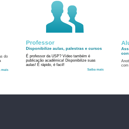
Professor
!
Al
Disponibilize aulas, palestras e cursos
Ass
con
É professor da USP? Vídeo também é
as do
publicação acadêmica! Disponibilize suas
a
Anot
aulas! É rápido, é facil!
com 
Saiba mais
a mais