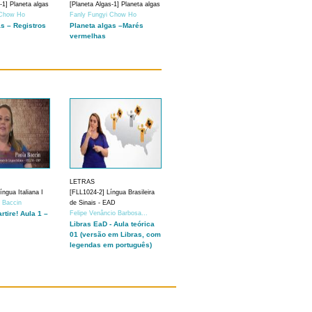
-1] Planeta algas
[Planeta Algas-1] Planeta algas
 Chow Ho
Fanly Fungyi Chow Ho
as – Registros
Planeta algas –Marés
vermelhas
LETRAS
ngua Italiana I
[FLL1024-2] Língua Brasileira
a Baccin
de Sinais - EAD
artire! Aula 1 –
Felipe Venâncio Barbosa...
Libras EaD - Aula teórica
01 (versão em Libras, com
legendas em português)