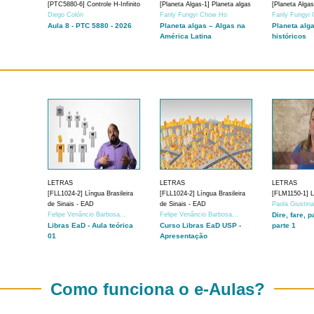
[PTC5880-6] Controle H-Infinito
[Planeta Algas-1] Planeta algas
[Planeta Algas
Diego Colón
Fanly Fungyi Chow Ho
Fanly Fungyi
Aula 8 - PTC 5880 - 2026
Planeta algas – Algas na
Planeta alg
América Latina
históricos
LETRAS
LETRAS
LETRAS
[FLL1024-2] Língua Brasileira
[FLL1024-2] Língua Brasileira
[FLM1150-1] Lí
de Sinais - EAD
de Sinais - EAD
Paola Giustin
Felipe Venâncio Barbosa...
Felipe Venâncio Barbosa...
Dire, fare, p
Libras EaD - Aula teórica
Curso Libras EaD USP -
parte 1
01
Apresentação
Como funciona o e-Aulas?