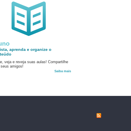
uno
ista, aprenda e organize o
teúdo
e, veja e reveja suas aulas! Compartilhe
seus amigos!
Saiba mais