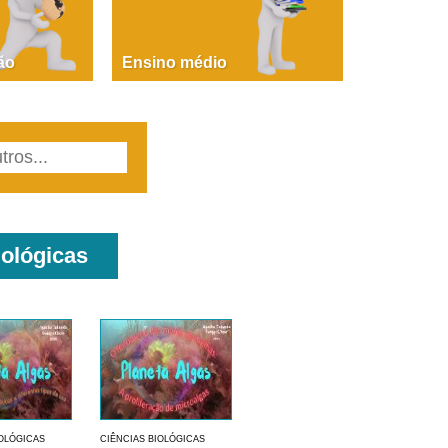
PAOLA GIUSTINA BACCIN
ire, fare, partire! Aula 1 – parte 1
ão
Ensino médio
iológicas
IOLÓGICAS
CIÊNCIAS BIOLÓGICAS