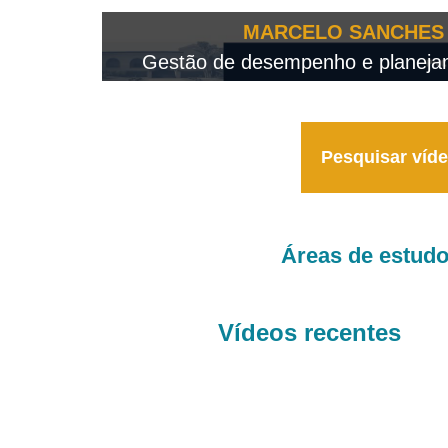
OTEO...
MARCELO SANCHES 
 - 2026
Gestão de desempenho e planejame
Pesquisar víd
Áreas de estud
Vídeos recentes