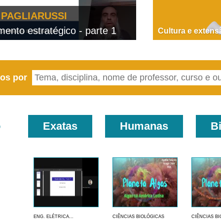
PAGLIARUSSI
nto estratégico - parte 1
D
Cultura e extens
eos por
o
Exatas
Humanas
B
ENG. ELÉTRICA...
CIÊNCIAS BIOLÓGICAS
CIÊNCIAS B