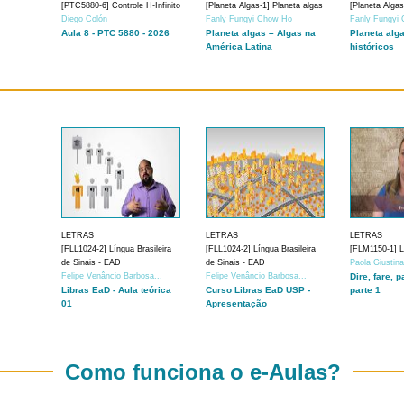
[PTC5880-6] Controle H-Infinito
[Planeta Algas-1] Planeta algas
[Planeta Algas
Diego Colón
Fanly Fungyi Chow Ho
Fanly Fungyi
Aula 8 - PTC 5880 - 2026
Planeta algas – Algas na
Planeta alg
América Latina
históricos
LETRAS
LETRAS
LETRAS
[FLL1024-2] Língua Brasileira
[FLL1024-2] Língua Brasileira
[FLM1150-1] Lí
de Sinais - EAD
de Sinais - EAD
Paola Giustin
Felipe Venâncio Barbosa...
Felipe Venâncio Barbosa...
Dire, fare, p
Libras EaD - Aula teórica
Curso Libras EaD USP -
parte 1
01
Apresentação
Como funciona o e-Aulas?