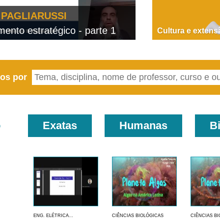
PAGLIARUSSI
nto estratégico - parte 1
D
Cultura e extens
eos por
o
Exatas
Humanas
B
ENG. ELÉTRICA...
CIÊNCIAS BIOLÓGICAS
CIÊNCIAS B