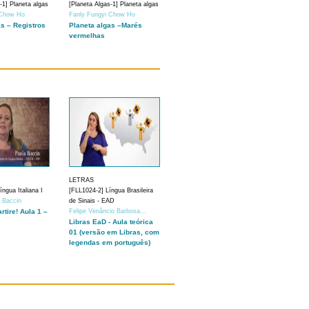
-1] Planeta algas
[Planeta Algas-1] Planeta algas
 Chow Ho
Fanly Fungyi Chow Ho
as – Registros
Planeta algas –Marés
vermelhas
LETRAS
ngua Italiana I
[FLL1024-2] Língua Brasileira
a Baccin
de Sinais - EAD
artire! Aula 1 –
Felipe Venâncio Barbosa...
Libras EaD - Aula teórica
01 (versão em Libras, com
legendas em português)