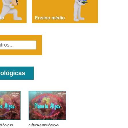
PAOLA GIUSTINA BACCIN
ire, fare, partire! Aula 1 – parte 1
ão
Ensino médio
iológicas
IOLÓGICAS
CIÊNCIAS BIOLÓGICAS