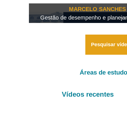
OTEO...
MARCELO SANCHES 
 - 2026
Gestão de desempenho e planejame
Pesquisar víd
Áreas de estud
Vídeos recentes