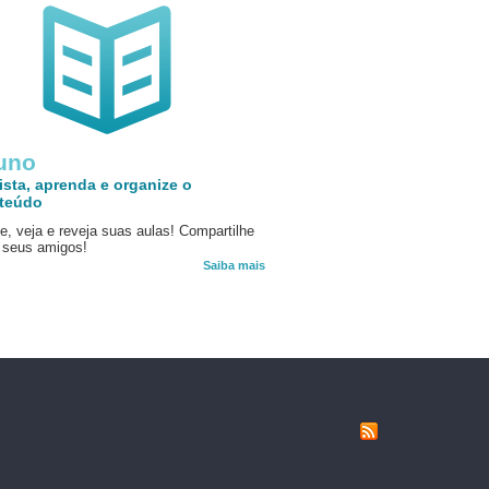
uno
ista, aprenda e organize o
teúdo
e, veja e reveja suas aulas! Compartilhe
seus amigos!
Saiba mais