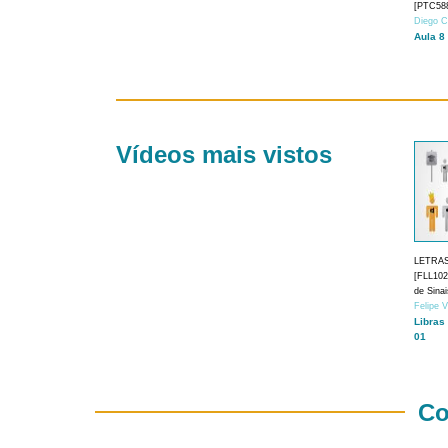
[PTC588
Diego C
Aula 8
Vídeos mais vistos
LETRA
[FLL1024
de Sina
Felipe 
Libras
01
Co