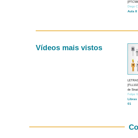
[PTC588
Diego C
Aula 8
Vídeos mais vistos
LETRA
[FLL1024
de Sina
Felipe 
Libras
01
Co