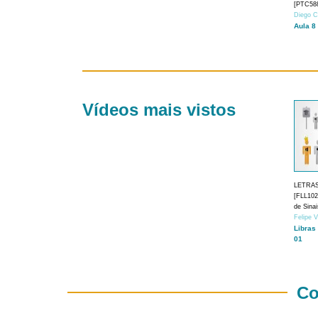
[PTC588
Diego C
Aula 8
Vídeos mais vistos
LETRA
[FLL1024
de Sina
Felipe 
Libras
01
Co