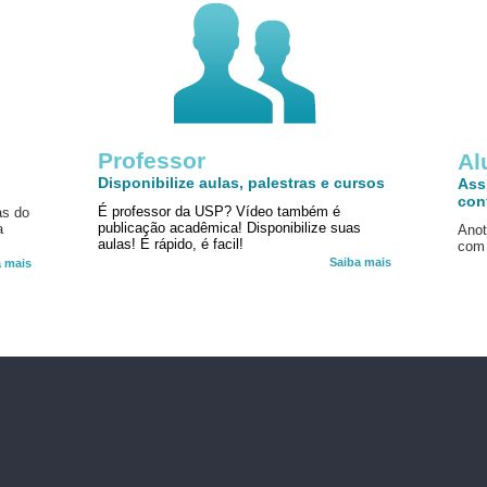
Professor
!
Al
Disponibilize aulas, palestras e cursos
Ass
con
É professor da USP? Vídeo também é
as do
publicação acadêmica! Disponibilize suas
a
Anot
aulas! É rápido, é facil!
com 
Saiba mais
a mais