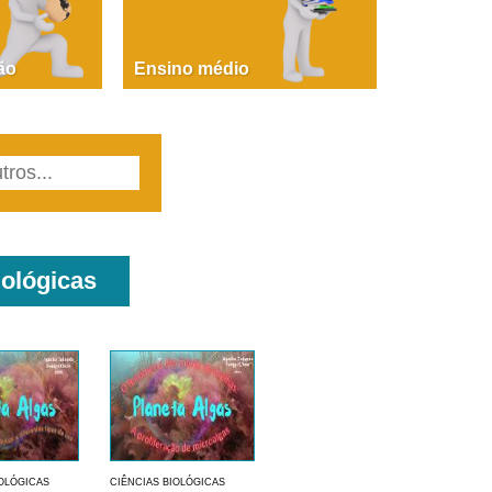
PAOLA GIUSTINA BACCIN
ire, fare, partire! Aula 1 – parte 1
ão
Ensino médio
iológicas
IOLÓGICAS
CIÊNCIAS BIOLÓGICAS