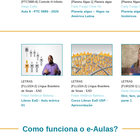
[PTC5880-6] Controle H-Infinito
[Planeta Algas-1] Planeta algas
[Planeta Algas
Diego Colón
Fanly Fungyi Chow Ho
Fanly Fungyi
Aula 8 - PTC 5880 - 2026
Planeta algas – Algas na
Planeta alg
América Latina
históricos
LETRAS
LETRAS
LETRAS
[FLL1024-2] Língua Brasileira
[FLL1024-2] Língua Brasileira
[FLM1150-1] Lí
de Sinais - EAD
de Sinais - EAD
Paola Giustin
Felipe Venâncio Barbosa...
Felipe Venâncio Barbosa...
Dire, fare, p
Libras EaD - Aula teórica
Curso Libras EaD USP -
parte 1
01
Apresentação
Como funciona o e-Aulas?