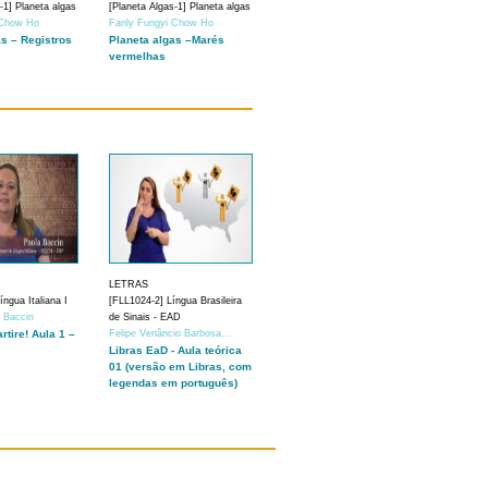
-1] Planeta algas
[Planeta Algas-1] Planeta algas
 Chow Ho
Fanly Fungyi Chow Ho
as – Registros
Planeta algas –Marés
vermelhas
LETRAS
ngua Italiana I
[FLL1024-2] Língua Brasileira
a Baccin
de Sinais - EAD
artire! Aula 1 –
Felipe Venâncio Barbosa...
Libras EaD - Aula teórica
01 (versão em Libras, com
legendas em português)