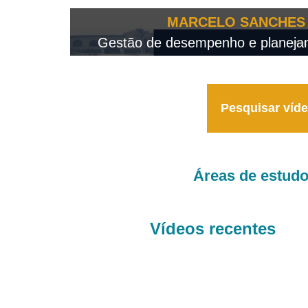
OTEO...
MARCELO SANCHES 
 - 2026
Gestão de desempenho e planejame
Pesquisar víd
Áreas de estud
Vídeos recentes