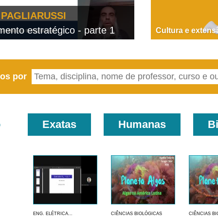
PAGLIARUSSI
nto estratégico - parte 1
D
Cultura e extens
eos por
o
Exatas
Humanas
B
ENG. ELÉTRICA...
CIÊNCIAS BIOLÓGICAS
CIÊNCIAS B