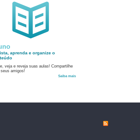
uno
ista, aprenda e organize o
teúdo
e, veja e reveja suas aulas! Compartilhe
seus amigos!
Saiba mais