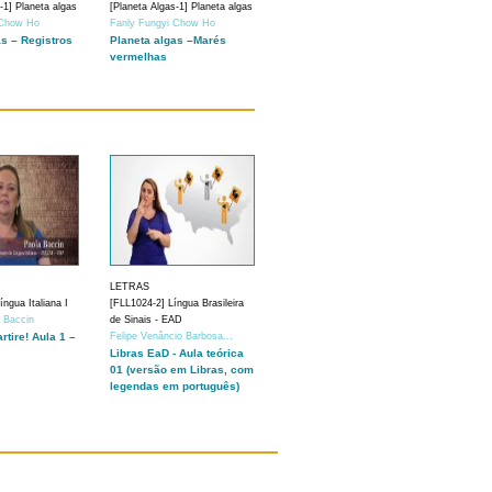
-1] Planeta algas
[Planeta Algas-1] Planeta algas
 Chow Ho
Fanly Fungyi Chow Ho
as – Registros
Planeta algas –Marés
vermelhas
LETRAS
ngua Italiana I
[FLL1024-2] Língua Brasileira
a Baccin
de Sinais - EAD
artire! Aula 1 –
Felipe Venâncio Barbosa...
Libras EaD - Aula teórica
01 (versão em Libras, com
legendas em português)