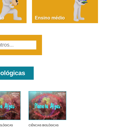
PAOLA GIUSTINA BACCIN
ire, fare, partire! Aula 1 – parte 1
ão
Ensino médio
iológicas
IOLÓGICAS
CIÊNCIAS BIOLÓGICAS