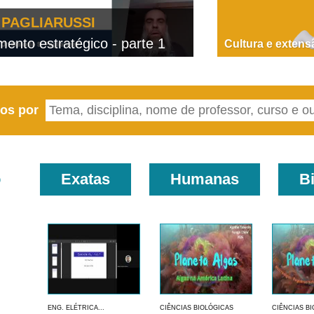
PAGLIARUSSI
nto estratégico - parte 1
D
Cultura e extens
eos por
o
Exatas
Humanas
B
ENG. ELÉTRICA...
CIÊNCIAS BIOLÓGICAS
CIÊNCIAS B