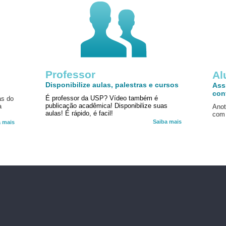
Professor
!
Al
Disponibilize aulas, palestras e cursos
Ass
con
É professor da USP? Vídeo também é
as do
publicação acadêmica! Disponibilize suas
a
Anot
aulas! É rápido, é facil!
com 
Saiba mais
a mais