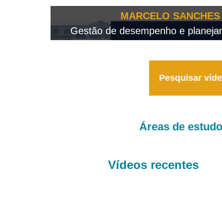
OTEO...
MARCELO SANCHES 
 - 2026
Gestão de desempenho e planejame
Pesquisar víd
Áreas de estud
Vídeos recentes