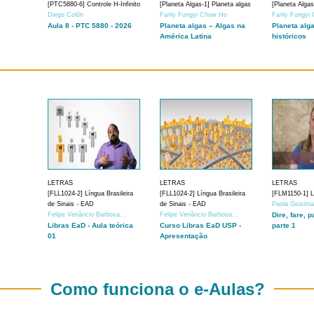
[PTC5880-6] Controle H-Infinito
[Planeta Algas-1] Planeta algas
[Planeta Algas
Diego Colón
Fanly Fungyi Chow Ho
Fanly Fungyi
Aula 8 - PTC 5880 - 2026
Planeta algas – Algas na
Planeta alg
América Latina
históricos
LETRAS
LETRAS
LETRAS
[FLL1024-2] Língua Brasileira
[FLL1024-2] Língua Brasileira
[FLM1150-1] Lí
de Sinais - EAD
de Sinais - EAD
Paola Giustin
Felipe Venâncio Barbosa...
Felipe Venâncio Barbosa...
Dire, fare, p
Libras EaD - Aula teórica
Curso Libras EaD USP -
parte 1
01
Apresentação
Como funciona o e-Aulas?