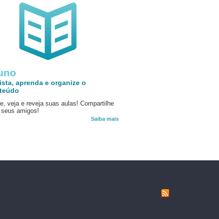
uno
ista, aprenda e organize o
teúdo
e, veja e reveja suas aulas! Compartilhe
seus amigos!
Saiba mais