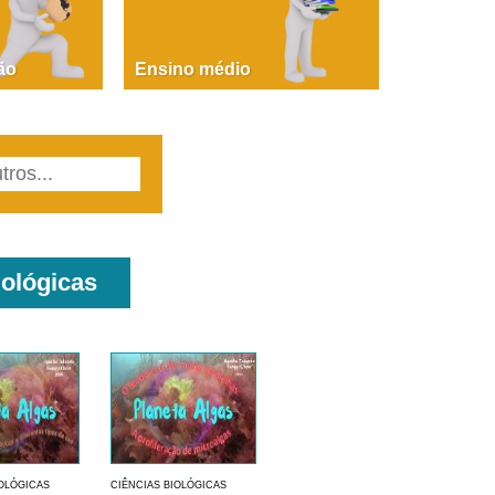
PAOLA GIUSTINA BACCIN
ire, fare, partire! Aula 1 – parte 1
ão
Ensino médio
iológicas
IOLÓGICAS
CIÊNCIAS BIOLÓGICAS