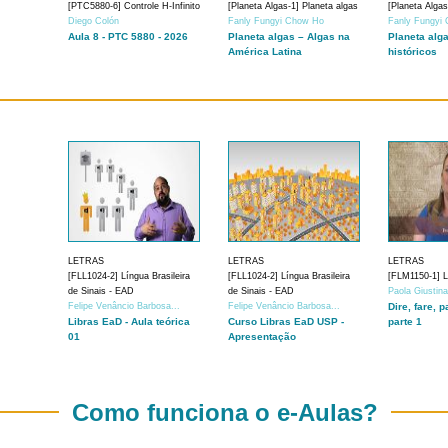
[PTC5880-6] Controle H-Infinito
[Planeta Algas-1] Planeta algas
[Planeta Algas
Diego Colón
Fanly Fungyi Chow Ho
Fanly Fungyi
Aula 8 - PTC 5880 - 2026
Planeta algas – Algas na
Planeta alg
América Latina
históricos
LETRAS
LETRAS
LETRAS
[FLL1024-2] Língua Brasileira
[FLL1024-2] Língua Brasileira
[FLM1150-1] Lí
de Sinais - EAD
de Sinais - EAD
Paola Giustin
Felipe Venâncio Barbosa...
Felipe Venâncio Barbosa...
Dire, fare, p
Libras EaD - Aula teórica
Curso Libras EaD USP -
parte 1
01
Apresentação
Como funciona o e-Aulas?