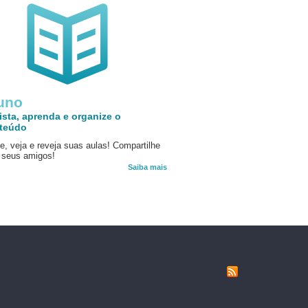
uno
ista, aprenda e organize o
teúdo
e, veja e reveja suas aulas! Compartilhe
seus amigos!
Saiba mais