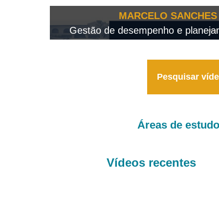
OTEO...
MARCELO SANCHES 
 - 2026
Gestão de desempenho e planejame
Pesquisar víd
Áreas de estud
Vídeos recentes