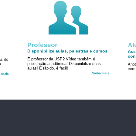
Professor
!
Al
Disponibilize aulas, palestras e cursos
Ass
con
É professor da USP? Vídeo também é
as do
publicação acadêmica! Disponibilize suas
a
Anot
aulas! É rápido, é facil!
com 
Saiba mais
a mais