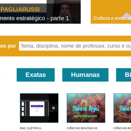
PAGLIARUSSI
nto estratégico - parte 1
D
Cultura e extens
eos por
o
Exatas
Humanas
B
ENG. ELÉTRICA...
CIÊNCIAS BIOLÓGICAS
CIÊNCIAS B