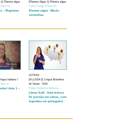
-1] Planeta algas
[Planeta Algas-1] Planeta algas
 Chow Ho
Fanly Fungyi Chow Ho
as – Registros
Planeta algas –Marés
vermelhas
LETRAS
ngua Italiana I
[FLL1024-2] Língua Brasileira
a Baccin
de Sinais - EAD
artire! Aula 1 –
Felipe Venâncio Barbosa...
Libras EaD - Aula teórica
01 (versão em Libras, com
legendas em português)