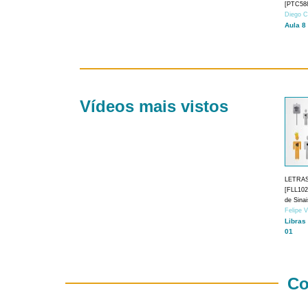
[PTC588
Diego C
Aula 8
Vídeos mais vistos
LETRA
[FLL1024
de Sina
Felipe 
Libras
01
Co