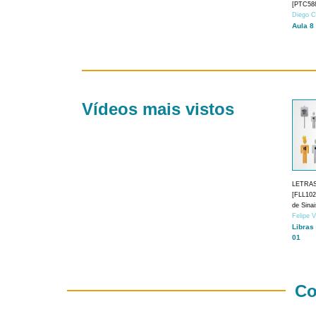
[PTC588
Diego C
Aula 8
Vídeos mais vistos
LETRA
[FLL1024
de Sina
Felipe 
Libras
01
Co