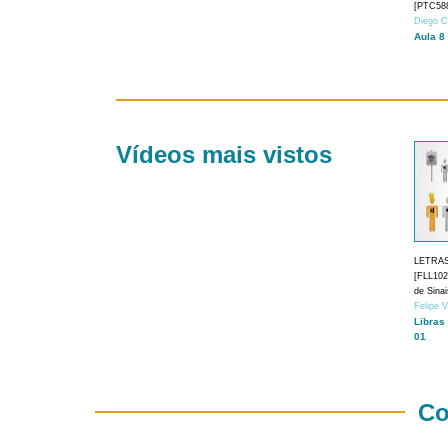
[PTC588
Diego C
Aula 8
Vídeos mais vistos
LETRA
[FLL1024
de Sina
Felipe 
Libras
01
Co