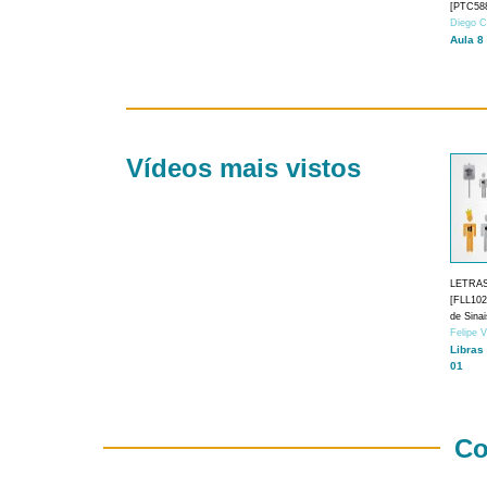
[PTC588
Diego C
Aula 8
Vídeos mais vistos
LETRA
[FLL1024
de Sina
Felipe 
Libras
01
Co