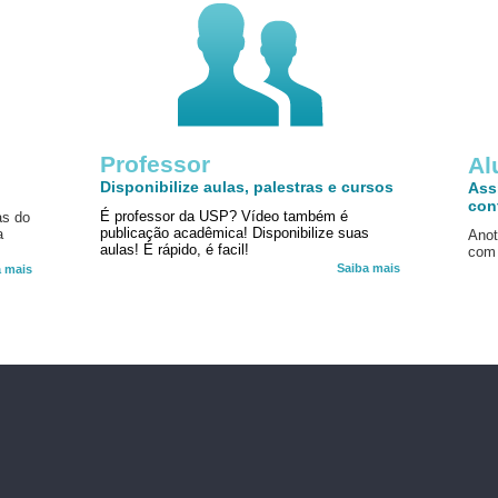
Professor
!
Al
Disponibilize aulas, palestras e cursos
Ass
con
É professor da USP? Vídeo também é
as do
publicação acadêmica! Disponibilize suas
a
Anot
aulas! É rápido, é facil!
com 
Saiba mais
a mais