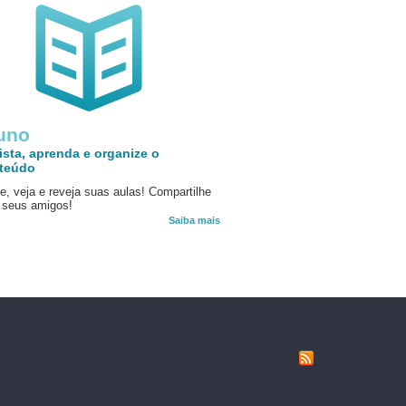
uno
ista, aprenda e organize o
teúdo
e, veja e reveja suas aulas! Compartilhe
seus amigos!
Saiba mais