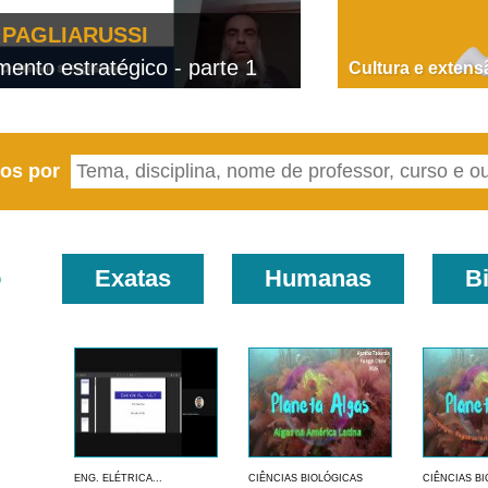
PAGLIARUSSI
nto estratégico - parte 1
D
Cultura e extens
eos por
o
Exatas
Humanas
B
ENG. ELÉTRICA...
CIÊNCIAS BIOLÓGICAS
CIÊNCIAS B