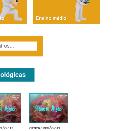
PAOLA GIUSTINA BACCIN
ire, fare, partire! Aula 1 – parte 1
ão
Ensino médio
iológicas
IOLÓGICAS
CIÊNCIAS BIOLÓGICAS