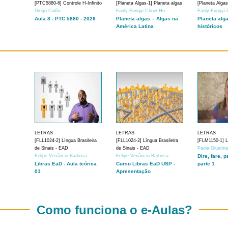
[PTC5880-6] Controle H-Infinito
[Planeta Algas-1] Planeta algas
[Planeta Algas
Diego Colón
Fanly Fungyi Chow Ho
Fanly Fungyi
Aula 8 - PTC 5880 - 2026
Planeta algas – Algas na
Planeta alg
América Latina
históricos
LETRAS
LETRAS
LETRAS
[FLL1024-2] Língua Brasileira
[FLL1024-2] Língua Brasileira
[FLM1150-1] Lí
de Sinais - EAD
de Sinais - EAD
Paola Giustin
Felipe Venâncio Barbosa...
Felipe Venâncio Barbosa...
Dire, fare, p
Libras EaD - Aula teórica
Curso Libras EaD USP -
parte 1
01
Apresentação
Como funciona o e-Aulas?