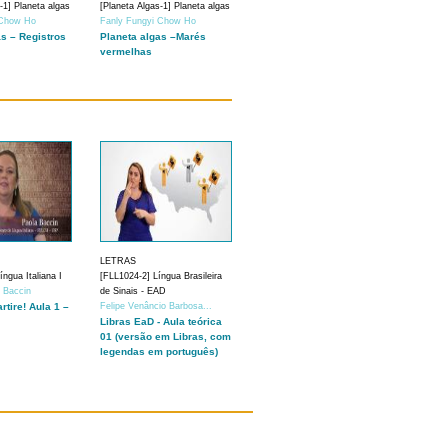
-1] Planeta algas
[Planeta Algas-1] Planeta algas
 Chow Ho
Fanly Fungyi Chow Ho
as – Registros
Planeta algas –Marés
vermelhas
LETRAS
ngua Italiana I
[FLL1024-2] Língua Brasileira
a Baccin
de Sinais - EAD
artire! Aula 1 –
Felipe Venâncio Barbosa...
Libras EaD - Aula teórica
01 (versão em Libras, com
legendas em português)