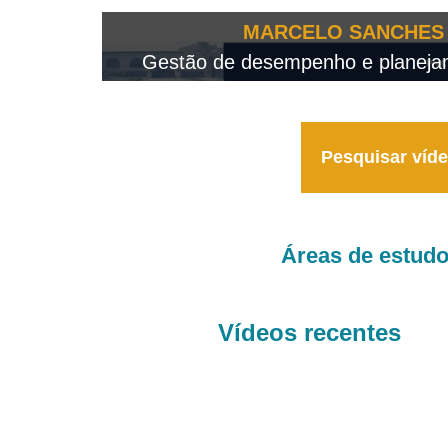
OTEO...
MARCELO SANCHES 
 - 2026
Gestão de desempenho e planejame
Pesquisar víd
Áreas de estud
Vídeos recentes